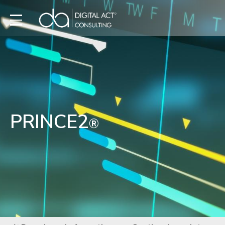
PRINCE2
®