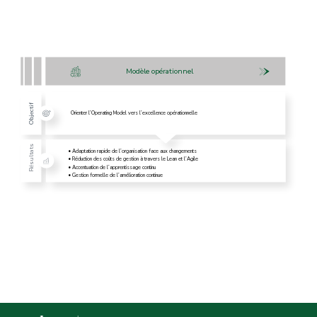
Modèle opérationnel
Objectif
Orienter l’Operating Model vers l’excellence opérationnelle
Résultats
•
Adaptation rapide de l’organisation face aux changements
•
Réduction des coûts de gestion à travers le Lean et l’Agile
•
Accentuation de l’apprentissage continu
•
Gestion formelle de l’amélioration continue