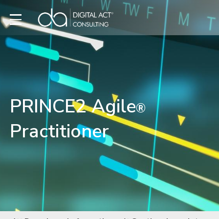
PRINCE2 Agile
®
Practitioner