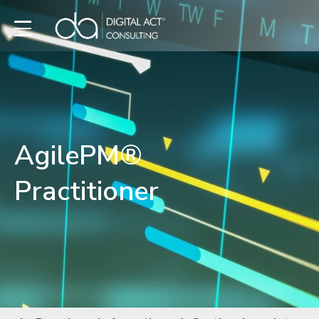
AgilePM®
Practitioner