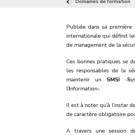
Domaines de formation
Publiée dans sa première
internationale qui définit l
de management de la sécurit
Ces bonnes pratiques se dé
les responsables de la sé
maintenir un
SMSI
-
S
y
l’
I
nformation-.
Il est à noter qu’à l’instar
de caractère obligatoire pou
A travers une session de