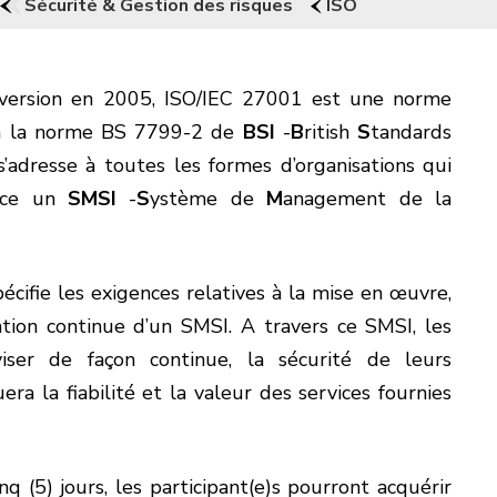
Sécurité & Gestion des risques
ISO
 version en 2005, ISO/IEC 27001 est une norme
 à la norme BS 7799-2 de
BSI
-
B
ritish
S
tandards
’adresse à toutes les formes d’organisations qui
lace un
SMSI
-
S
ystème de
M
anagement de la
cifie les exigences relatives à la mise en œuvre,
ration continue d’un SMSI. A travers ce SMSI, les
viser de façon continue, la sécurité de leurs
era la fiabilité et la valeur des services fournies
q (5) jours, les participant(e)s pourront acquérir