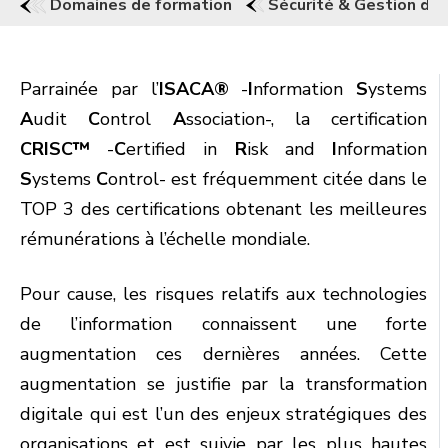
Domaines de formation
Sécurité & Gestion des
Parrainée par l’
ISACA®
-
I
nformation
S
ystems
A
udit
C
ontrol
A
ssociation-, la certification
CRISC™
-
C
ertified in
R
isk and
I
nformation
S
ystems
C
ontrol- est fréquemment citée dans le
TOP 3 des certifications obtenant les meilleures
rémunérations à l’échelle mondiale.
Pour cause, les risques relatifs aux technologies
de l’information connaissent une forte
augmentation ces dernières années. Cette
augmentation se justifie par la transformation
digitale qui est l’un des enjeux stratégiques des
organisations et est suivie par les plus hautes