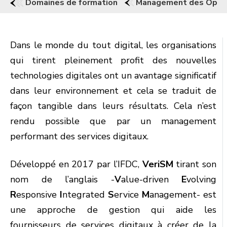
Domaines de formation
Management des Opéra
Dans le monde du tout digital, les organisations
qui tirent pleinement profit des nouvelles
technologies digitales ont un avantage significatif
dans leur environnement et cela se traduit de
façon tangible dans leurs résultats. Cela n’est
rendu possible que par un management
performant des services digitaux.
Développé en 2017 par l’IFDC,
VeriSM
tirant son
nom de l’anglais -
V
alue-driven
E
volving
R
esponsive
I
ntegrated
S
ervice
M
anagement- est
une approche de gestion qui aide les
fournisseurs de services digitaux à créer de la