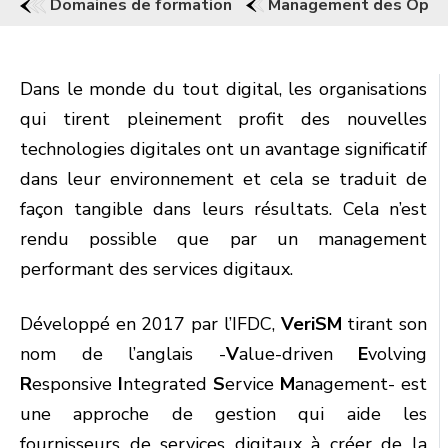
Domaines de formation
Management des Opéra
Dans le monde du tout digital, les organisations
qui tirent pleinement profit des nouvelles
technologies digitales ont un avantage significatif
dans leur environnement et cela se traduit de
façon tangible dans leurs résultats. Cela n’est
rendu possible que par un management
performant des services digitaux.
Développé en 2017 par l’IFDC,
VeriSM
tirant son
nom de l’anglais -
V
alue-driven
E
volving
R
esponsive
I
ntegrated
S
ervice
M
anagement- est
une approche de gestion qui aide les
fournisseurs de services digitaux à créer de la