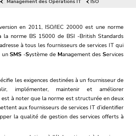
Management des Opérations IT
ISO
 version en 2011, ISO/IEC 20000 est une norme
 à la norme BS 15000 de BSI -British Standards
adresse à tous les fournisseurs de services IT qui
e un
SMS
-
S
ystème de
M
anagement des
S
ervices
cifie les exigences destinées à un fournisseur de
lir, implémenter, maintenir et améliorer
l est à noter que la norme est structurée en deux
ettent aux fournisseurs de services IT d’identifier
er la qualité de gestion des services offerts à